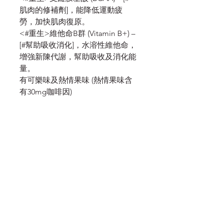
肌肉的修補劑]，能降低運動疲
勞，加快肌肉復原。
<#重生>維他命B群 (Vitamin B+) –
[#幫助吸收消化]，水溶性維他命，
增強新陳代謝，幫助吸收及消化能
量。
有可樂味及熱情果味 (熱情果味含
有30mg咖啡因)
服務須知
付款須知
條款及細則
隱私政策
我的申請