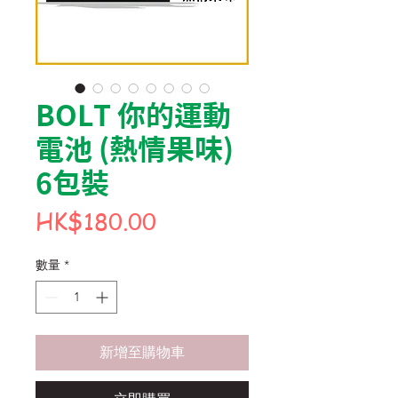
BOLT 你的運動
電池 (熱情果味)
6包裝
價
HK$180.00
格
數量
*
新增至購物車