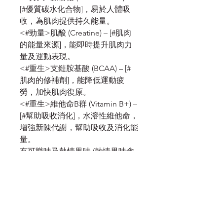
[#優質碳水化合物]，易於人體吸
收，為肌肉提供持久能量。
<#勁量>肌酸 (Creatine) – [#肌肉
的能量來源]，能即時提升肌肉力
量及運動表現。
<#重生>支鏈胺基酸 (BCAA) – [#
肌肉的修補劑]，能降低運動疲
勞，加快肌肉復原。
<#重生>維他命B群 (Vitamin B+) –
[#幫助吸收消化]，水溶性維他命，
增強新陳代謝，幫助吸收及消化能
量。
有可樂味及熱情果味 (熱情果味含
有30mg咖啡因)
服務須知