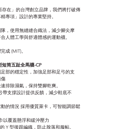
越而存在」的台灣創立品牌，我們將打破傳
專精專項」設計的專業堅持。
團隊，使用無縫縫合織法，減少腳尖摩
符合人體工學與舒適體感的運動襪。
 (MIT)。
適型短筒五趾全馬襪-CP
覺到足部的穩定性，加強足部和足弓的支
損傷
可快速排除濕氣，保持雙腳乾爽。
足弓帶支撐設計提供反饋，減少鞋底不
鬆動的情況 採用優質萊卡，可智能調節鬆
衝毛巾以覆蓋懸浮和緩沖壓力
學的 Y 型後跟編織，防止脫落和服帖。