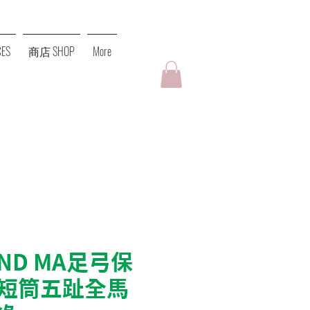
ES
商店 SHOP
More
AND MA足弓保
短筒五趾全馬