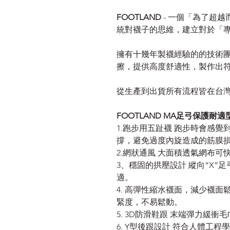
FOOTLAND
- 一個「為了超
統對襪子的思維，建立對於「
擁有十幾年製襪經驗的的技術
擦，提供高度舒適性，製作出
從生產到出貨所有流程皆在台灣完成
FOOTLAND MA足弓保護耐
1.跑步用五趾襪 跑步時會感
撐，避免過度內旋造成的筋膜
2.網狀通風 大面積透氣網布
3、穩固的拱壓設計 縱向“X”
適。
4. 高彈性縮水襪面，減少襪面
緊度，不易鬆動。
5. 3D防滑鞋跟 末端彈力緩
6. Y型後跟設計 符合人體工程