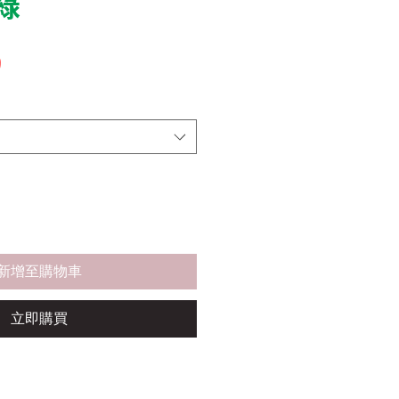
深綠
價
0
格
新增至購物車
立即購買