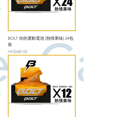
BOLT 你的運動電池 (熱情果味) 24包
裝
價格
HK$680.00