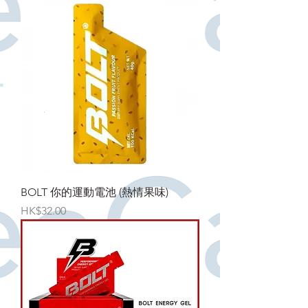
BOLT 你的運動電池 (熱情果味)
價格
HK$32.00