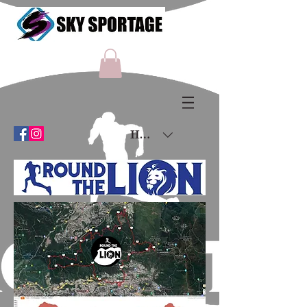
HKD (HK$)
距離﹕
21.7km
爬升﹕
1,298m