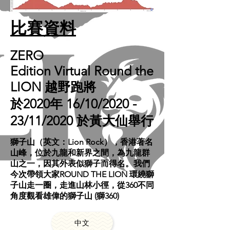
比賽資料
ZERO
Edition
Virtual Round the
LION
越野跑將
於2020年 16/10/2020 -
23/11/2020 於黃大仙舉行
獅子山（英文：Lion Rock），香港著名
山峰，位於九龍和新界之間，為九龍群
山之一，因其外表似獅子而得名。我們
今次帶領大家ROUND THE LION 環繞獅
子山走一圈，走進山林小徑，從360不同
角度觀
看雄偉的獅子山
(獅360)
中文