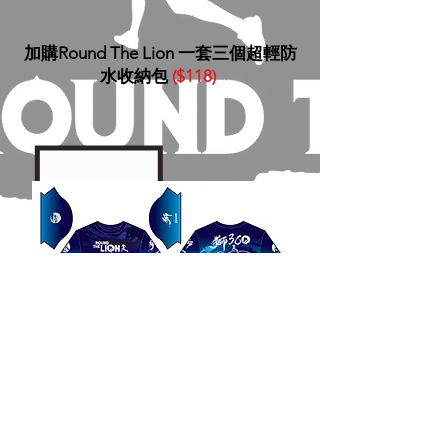
​加購Round The Lion 一套三個超輕防
水收納包
($118)