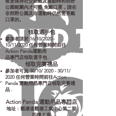
留意保持社交距離及運動時和郊野
公園範圍內才可豁 免戴口罩，請在
非郊野公園及非運動時仍然需要戴
口罩的。
領取選手包
參加者請於 16/10/2020 -
10/11/2020 任何營業時間前往
Action Panda運動用
品專門店領取選手包 .
領取完賽禮品
參加者可於 30/10/ 2020 - 30/11/
2020 任何營業時間前往Action
Panda 運動用品專門店領取完賽禮
品 .
Action Panda 運動用品專門店
地址﹕觀塘道觀塘工業中心第二期
四樓 P 室