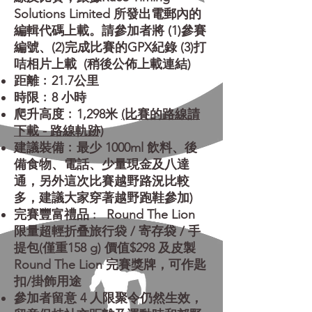
Solutions Limited 所發出
電郵內的
編輯代碼上載。
請參加者將 (1)參賽
編號、(2)完成比賽的GPX紀錄 (3)打
咭相片
上載 (稍後公佈上載連結)
​距離﹕21.7公里
時限﹕8 小時
爬升高度﹕1,298米
(比賽的路線請
下載 - 路線軌跡)
建議裝備﹕最少 1000ml 飲料、後
備食物、電話、少量現金及八達
通，另外這次比賽越野路況比較
多，建議大家穿著越野跑鞋參加)
完賽豐富禮品 :
Round The Lion
限量超輕折叠旅行袋 / 寄存袋 / 手
提包(僅重158 g)
價值$298
及皮製
Round The Lion 完賽獎牌，可作匙
扣/掛飾用途
參加者留意 4 人限聚令仍然生效，