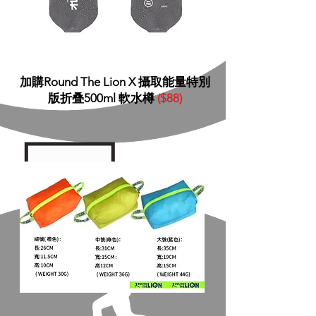
​加購Round The Lion X 攝取能量特別
版折叠500ml 軟水樽
($88)