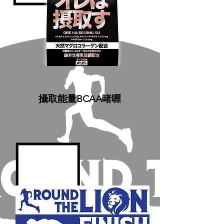
攝取能量BCAA啫喱