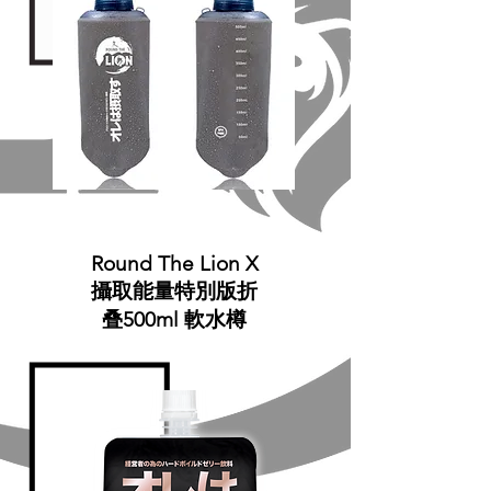
Round The Lion X
攝取能量特別版折
叠500ml 軟水樽