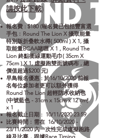
請按此下載)
報名費 : $180 (報名費已包括豐富選
手包﹕Round The Lion X 攝取能量
特別版折叠軟水樽( 500ml ) X 1, 攝
取能量BCAA啫喱 X 1 , Round The
Lion 終點衝線運動毛巾( 35cm X
75cm ) X 1, 虛擬跑雙面號碼布 ,
總
價值超過$200 元
)
早鳥報名優惠 : 於16/10/2020 前報
名每位參加者更可以額外獲得
Round The Lion 超輕防水收納包
(中號藍色 - 31cm x 15cm x 12 cm)
x 1
報名截止日期 : 10/11/2020 23:59
比賽時間﹕需在 16/10/2020 -
23/11/2020 內一次性完成虛擬跑路
線及比賽，跟據Race Timing