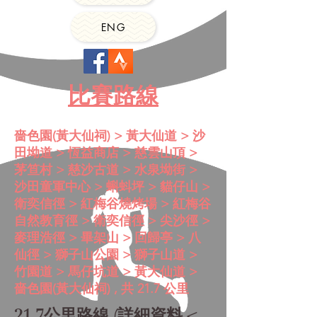
ENG
比賽路線
嗇色園(黃大仙祠)
> 黃大仙道 > 沙
田坳道 > 恆益商店 >
慈雲山頂
>
茅笪村 > 慈沙古道 > 水泉坳街 >
沙田童軍中心 > 蝌蚪坪 > 貓仔山 >
衛奕信徑 > 紅梅谷燒烤場 > 紅梅谷
自然教育徑 > 衛奕信徑 > 尖沙徑 >
麥理浩徑 >
畢架山
> 回歸亭 >
八
仙徑 > 獅子山公園 > 獅子山道 >
竹園道 > 馬仔坑道 > 黃大仙道 >
嗇色園(黃大仙祠)
, 共 21.7 公里
21.7公里路線
(詳細資料 <