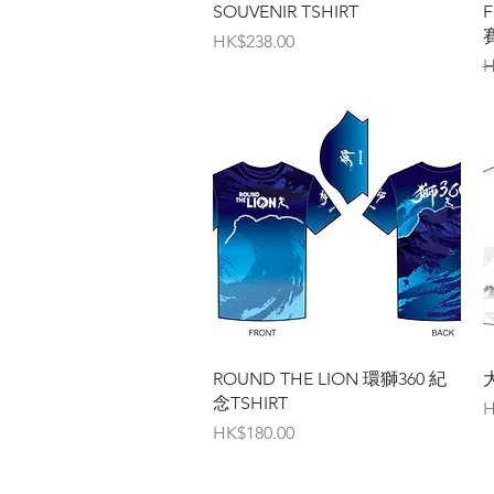
SOUVENIR TSHIRT
F
價格
HK$238.00
H
快速瀏覽
ROUND THE LION 環獅360 紀
大
念TSHIRT
H
價格
HK$180.00