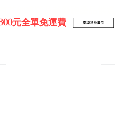
有其他露營及越野跑產品供
300元全單免運費
查詢其他產品
用戶
​購物車
​我的
​我的