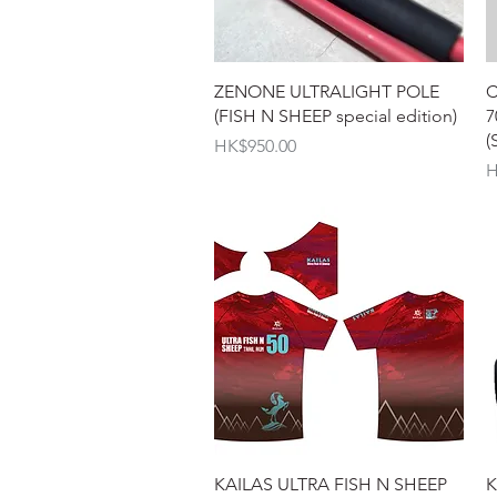
快速瀏覽
ZENONE ULTRALIGHT POLE
C
(FISH N SHEEP special edition)
7
(
價格
HK$950.00
H
快速瀏覽
KAILAS ULTRA FISH N SHEEP
K