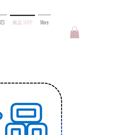
ES
商店 SHOP
More