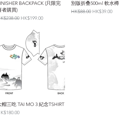
INISHER BACKPACK (只限完
別版折叠500ml 軟水樽
賽者購買)
一般價格
促銷價格
HK$88.00
HK$39.00
一般價格
促銷價格
K$238.00
HK$199.00
快速瀏覽
帽三吃 TAI MO 3 紀念TSHIRT
價格
K$180.00