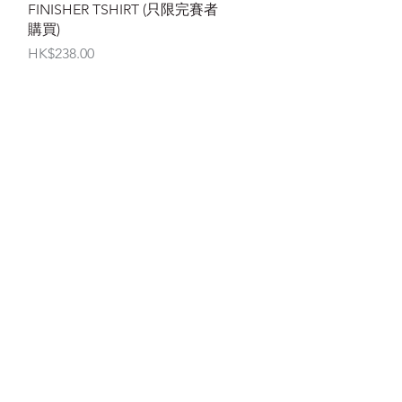
FINISHER TSHIRT (只限完賽者
購買)
價格
HK$238.00