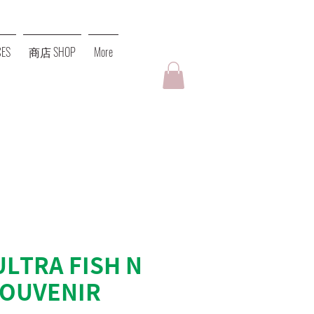
ES
商店 SHOP
More
ULTRA FISH N
SOUVENIR