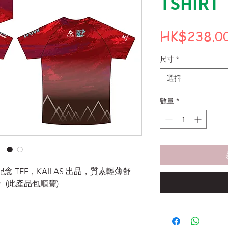
TSHIRT
HK$238.0
尺寸
*
選擇
數量
*
EEP 紀念 TEE，KAILAS 出品，質素輕薄舒
(此產品包順豐)