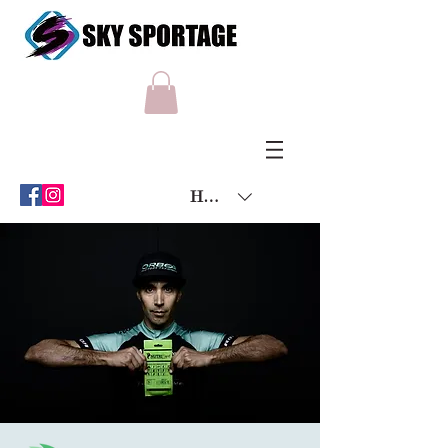
HKD (HK$)