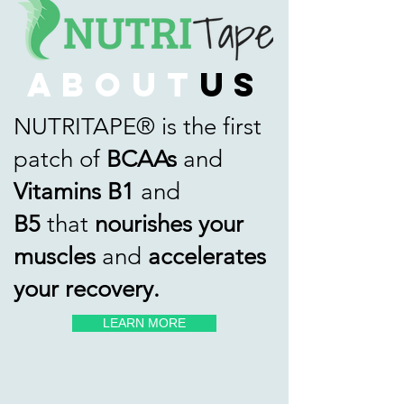
about
us
NUTRITAPE® is the first
patch of
BCAAs
and
Vitamins B1
and
B5
that
nourishes your
muscles
and
accelerates
your recovery.
LEARN MORE