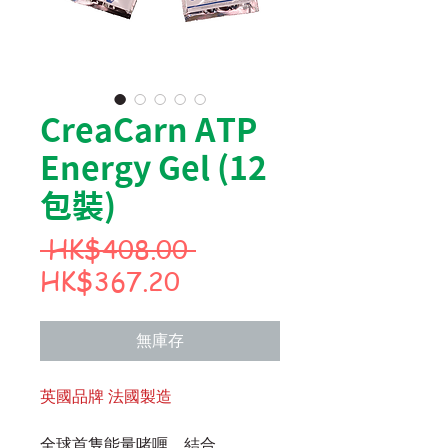
CreaCarn ATP
Energy Gel (12
包裝)
一
 HK$408.00 
促
般
HK$367.20
銷
價
價
格
無庫存
格
英國品牌 法國製造
全球首隻能量啫喱，結合