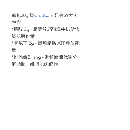
———————————————
——————
每包30g 嘅
CreaCarn
只有39大卡
包含
*肌酸 3g - 相等於3至4塊牛扒所含
嘅肌酸份量
*卡尼丁 2g - 燃燒脂肪 ATP釋放能
量
*維他命B 1mg - 調解新陳代謝分
解脂肪，維持肌肉健康
不含脂肪 不含咖啡因
服務須知
付款須知
條款及細則