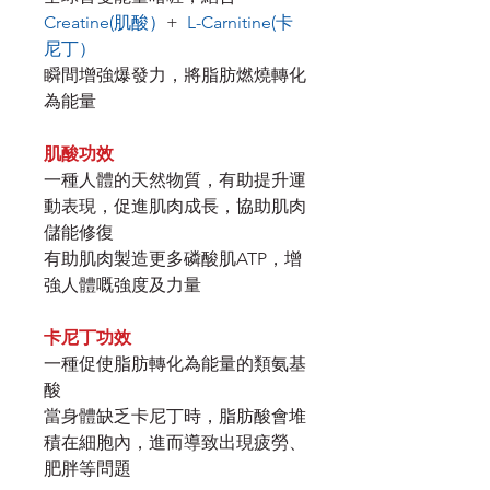
Creatine(肌酸）
+
L-Carnitine(卡
尼丁）
瞬間增強爆發力，將脂肪燃燒轉化
為能量
肌酸功效
一種人體的天然物質，有助提升運
動表現，促進肌肉成長，協助肌肉
儲能修復
有助肌肉製造更多磷酸肌ATP，增
強人體嘅強度及力量
卡尼丁功效
一種促使脂肪轉化為能量的類氨基
酸
當身體缺乏卡尼丁時，脂肪酸會堆
積在細胞內，進而導致出現疲勞、
肥胖等問題