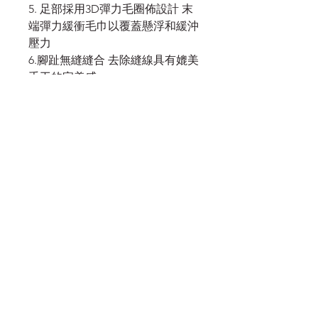
5. 足部採用3D彈力毛圈佈設計 末
端彈力緩衝毛巾以覆蓋懸浮和緩沖
壓力
6.腳趾無縫縫合 去除縫線具有媲美
手工的完美感
Merino wool 美麗諾羊毛-36%、
Nylon 尼龍-36%、Acrylic 亞克
力-24%、Lycra 萊卡-2%、
Spandex 彈性纖維-2%
服務須知
付款須知
條款及細則
隱私政策