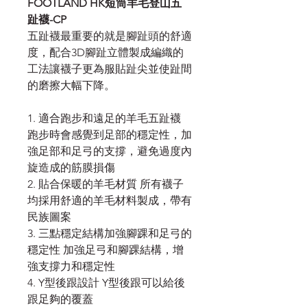
FOOTLAND HK短筒羊毛登山五
趾襪-CP
五趾襪最重要的就是腳趾頭的舒適
度，配合3D腳趾立體製成編織的
工法讓襪子更為服貼趾尖並使趾間
的磨擦大幅下降。
1. 適合跑步和遠足的羊毛五趾襪
跑步時會感覺到足部的穩定性，加
強足部和足弓的支撐，避免過度內
旋造成的筋膜損傷
2. 貼合保暖的羊毛材質 所有襪子
均採用舒適的羊毛材料製成，帶有
民族圖案
3. 三點穩定結構加強腳踝和足弓的
穩定性 加強足弓和腳踝結構，增
強支撐力和穩定性
4. Y型後跟設計 Y型後跟可以給後
跟足夠的覆蓋