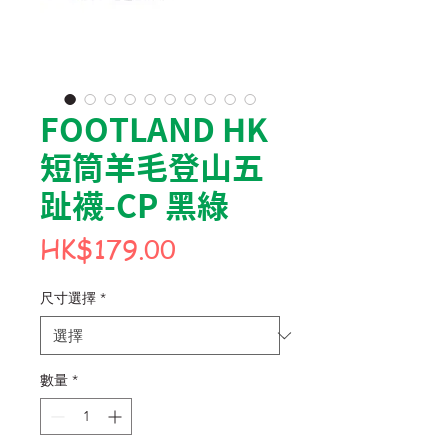
FOOTLAND HK
短筒羊毛登山五
趾襪-CP 黑綠
價
HK$179.00
格
尺寸選擇
*
數量
*