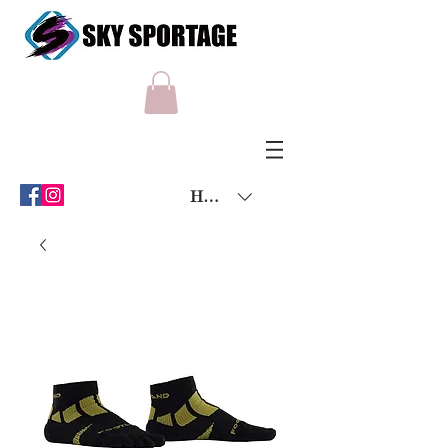
HKD (HK$)