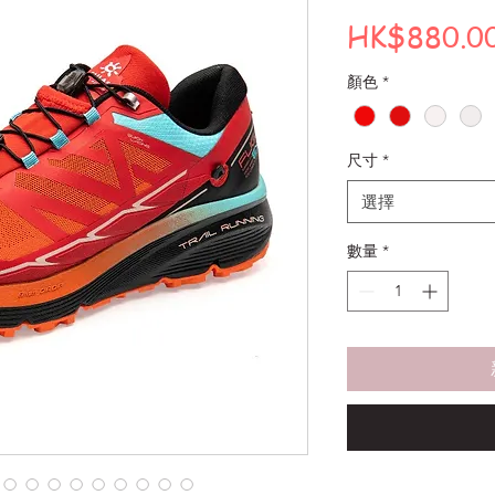
HK$880.0
顏色
*
尺寸
*
選擇
數量
*