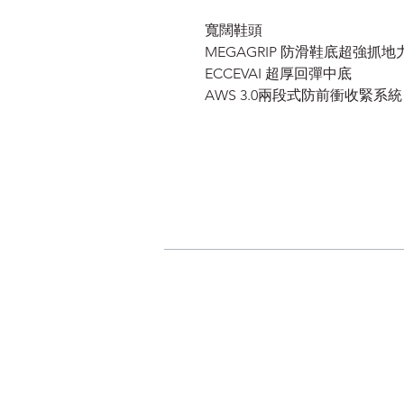
寬闊鞋頭
MEGAGRIP 防滑鞋底超強抓地
ECCEVAI 超厚回彈中底
AWS 3.0兩段式防前衝收緊系統
我的申請
登入/登出