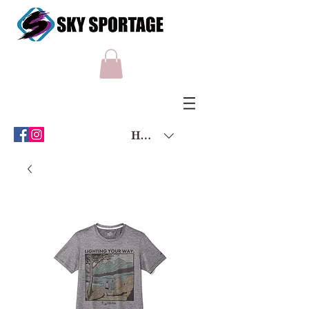
HKD (HK$)