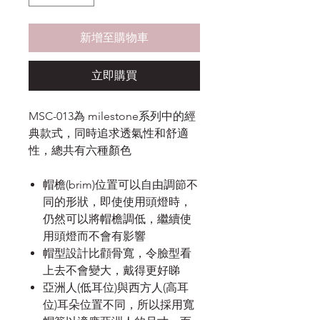
新增至購物車
立即購買
MSC-013為 milestone系列中的經
典款式，同時追求透氣性和舒適
性，總共有六種顏色
帽檐(brim)位置可以自由調節不
同的形狀，即使使用頭燈時，
仍然可以將帽檐調低，繼續使
用頭燈而不會有影響
帽型設計比顴骨寬，令臉型看
上去不會變大，戴得更好睇
亞洲人(低耳位)與西方人(高耳
位)耳朵位置不同，所以採用寬