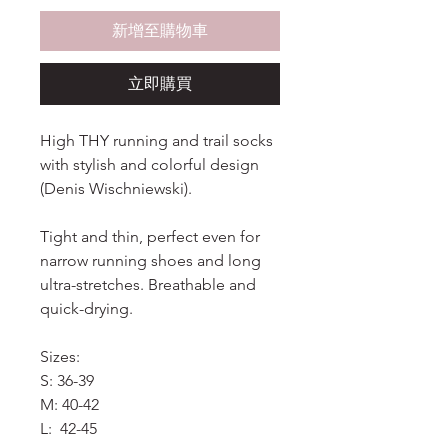
新增至購物車
立即購買
High THY running and trail socks
with stylish and colorful design
(Denis Wischniewski).
Tight and thin, perfect even for
narrow running shoes and long
ultra-stretches. Breathable and
quick-drying.
Sizes:
S: 36-39
M: 40-42
L: 42-45