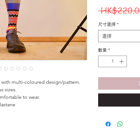
 HK$220.0
尺寸選擇
*
選擇
數量
*
s with multi-coloured design/pattern.
s sizes.
mfortable to wear.
lastane