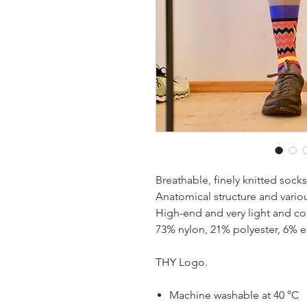
Breathable, finely knitted sock
Anatomical structure and variou
High-end and very light and co
73% nylon, 21% polyester, 6% e
THY Logo.
Machine washable at 40 °C