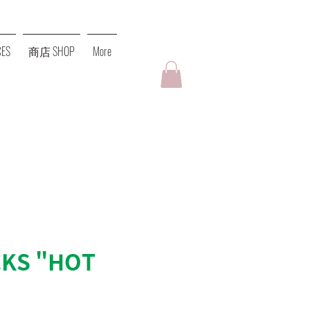
ES
商店 SHOP
More
CKS "HOT