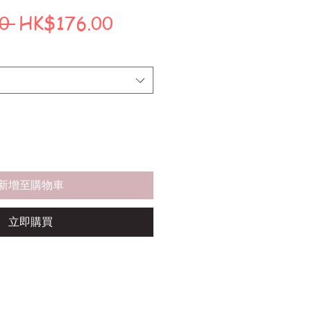
一
促
0 
HK$176.00
般
銷
價
價
格
格
新增至購物車
立即購買