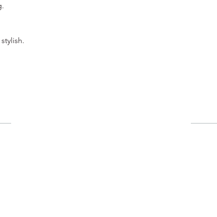
g.
stylish.
用戶
​購物車
​我的
​我的