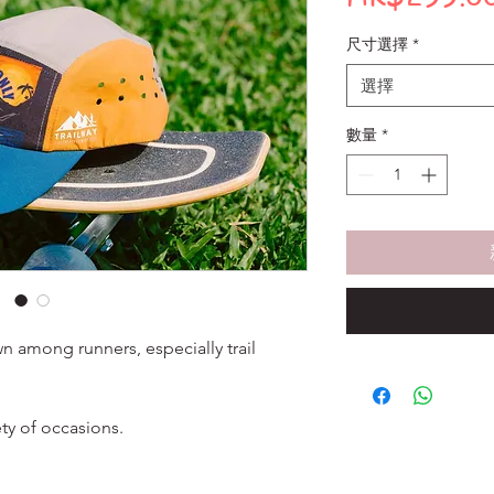
尺寸選擇
*
選擇
數量
*
wn among runners, especially trail
ty of occasions.