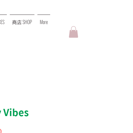
ES
商店 SHOP
More
 Vibes
價
0