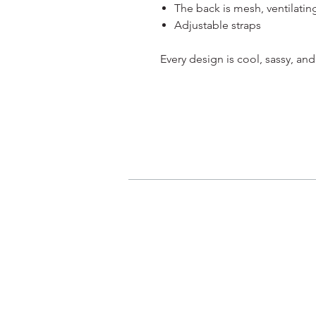
The back is mesh, ventilatin
Adjustable straps
Every design is cool, sassy, and 
我的申請
登入/登出